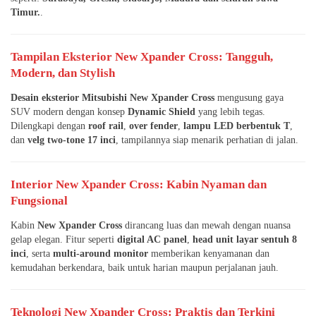
Timur.
.
Tampilan Eksterior New Xpander Cross: Tangguh,
Modern, dan Stylish
Desain eksterior Mitsubishi New Xpander Cross
mengusung gaya
SUV modern dengan konsep
Dynamic Shield
yang lebih tegas.
Dilengkapi dengan
roof rail
,
over fender
,
lampu LED berbentuk T
,
dan
velg two-tone 17 inci
, tampilannya siap menarik perhatian di jalan.
Interior New Xpander Cross: Kabin Nyaman dan
Fungsional
Kabin
New Xpander Cross
dirancang luas dan mewah dengan nuansa
gelap elegan. Fitur seperti
digital AC panel
,
head unit layar sentuh 8
inci
, serta
multi-around monitor
memberikan kenyamanan dan
kemudahan berkendara, baik untuk harian maupun perjalanan jauh.
Teknologi New Xpander Cross: Praktis dan Terkini