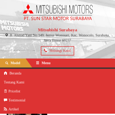
Mitsubishi Surabaya
Jl. Ahmad Yani No.149, Jemur Wonosari, Kec. Wonocolo, Surabaya,
Jawa Timur 60237
Hubungi Kami
Model
Menu
Beranda
Beranda
»
Model
» New Xpander Cross
Tentang Kami
New Xpander Cross
Pricelist
Preview
Testimonial
Artikel
Nova Juanita