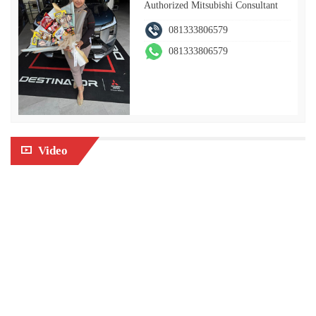
Authorized Mitsubishi Consultant
081333806579
081333806579
Video