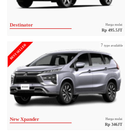
Destinator
Harga mulai
Rp 495.5JT
BEST SELLER
7
type available
New Xpander
Harga mulai
Rp 346JT