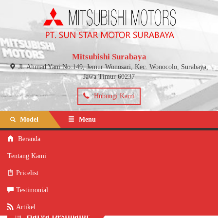
Mitsubishi Surabaya
Jl. Ahmad Yani No.149, Jemur Wonosari, Kec. Wonocolo, Surabaya,
Jawa Timur 60237
Hubungi Kami
Model
Menu
Beranda
Beranda
» Pricelist
Tentang Kami
Pricelist
Pricelist
Bagikan ke
Testimonial
Artikel
Harga Destinator